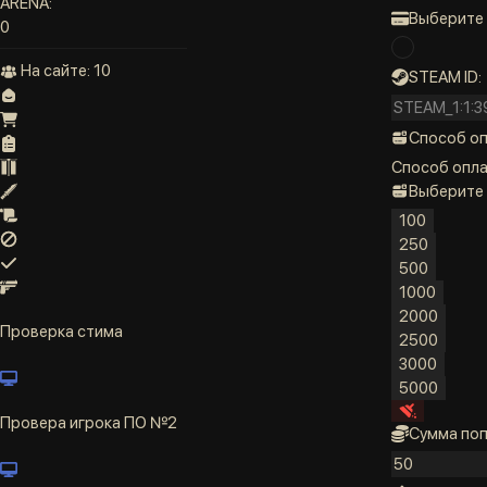
ARENA:
Выберите
0
На сайте:
10
STEAM ID:
Способ о
Способ опл
Выберите
100
250
500
1000
2000
Проверка стима
2500
3000
5000
Провера игрока ПО №2
Сумма поп