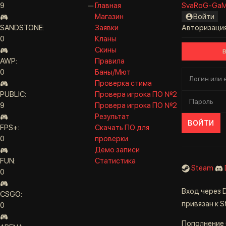
9
Главная
SvaRoG-Ga
Магазин
Войти
SANDSTONE:
Заявки
Авторизаци
0
Кланы
Скины
AWP:
Правила
0
Баны/Мют
Проверка стима
PUBLIC:
Провера игрока ПО №2
9
Провера игрока ПО №2
Результат
ВОЙТИ
FPS+:
Скачать ПО для
0
проверки
Демо записи
FUN:
Статистика
Steam
0
Вход через D
CSGO:
привязан к 
0
Пополнение