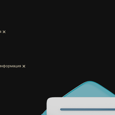
я
 информация