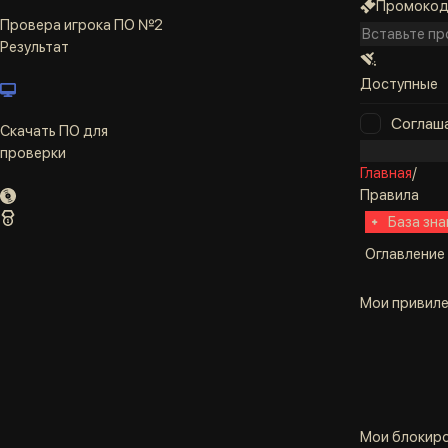
Промоко
Провера игрока ПО №2
Результат
Доступные
Соглаш
Скачать ПО для
проверки
Главная
/
Правила
База зна
Оглавление
Мои привил
Мои блокир