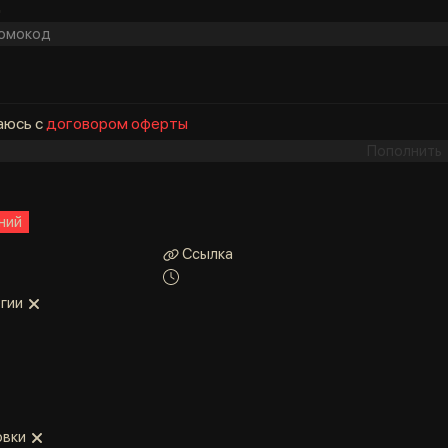
д
аюсь с
договором оферты
Пополнить
ний
Ссылка
егии
овки