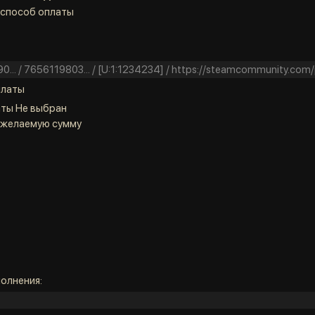
 способ оплаты
платы
аты
Не выбран
 желаемую сумму
олнения: