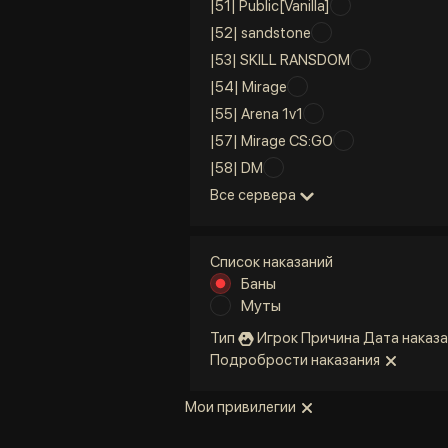
|51| Public[Vanilla]
|52| sandstone
|53| SKILL RANSDOM
|54| Mirage
|55| Arena 1v1
|57| Mirage CS:GO
|58| DM
Все сервера
Список наказаний
Баны
Муты
Тип
Игрок
Причина
Дата наказа
Подробрости наказания
Мои привилегии