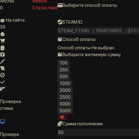
ARENA:
записи
Выберите способ оплаты
0
Статистика
На сайте:
STEAM ID:
39
Способ оплаты
Способ оплаты
Не выбран
Выберите желаемую сумму
100
250
500
1000
2000
2500
Проверка
3000
стима
5000
Сумма пополнения:
Провера