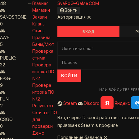
48
Главная
SvaRoG-GaMe.COM
Магазин
Войти
SANDSTONE:
Заявки
Авторизация
0
Кланы
Скины
ВХОД
Р
AWP:
Правила
5
Баны/Мют
Проверка
PUBLIC:
стима
32
Провера
игрока ПО
ВОЙТИ
FPS+:
№2
9
Провера
ИЛИ ВОЙДИТЕ ЧЕРЕ
игрока ПО
FUN:
№2
Я
Steam
Discord
Яндекс
2
Результат
Скачать ПО
Вход через Discord работает только е
CSGO:
для
привязан к Steam в профиле
0
проверки
Демо
Пополнение баланса