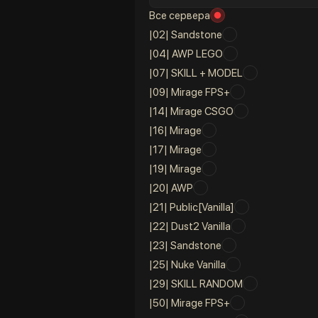
Все сервера
|02| Sandstone
|04| AWP LEGO
|07| SKILL + MODEL
|09| Mirage FPS+
|14| Mirage CSGO
|16| Mirage
|17| Mirage
|19| Mirage
|20| AWP
|21| Public[Vanilla]
|22| Dust2 Vanilla
|23| Sandstone
|25| Nuke Vanilla
|29| SKILL RANDOM
|50| Mirage FPS+