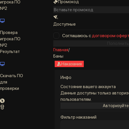
Промокод
игрока ПО
№2
Доступные
Провера
Соглашаюсь с
договором офер
игрока ПО
Пополнить
№2
Главная
/
Результат
Баны
Наказания
Скачать ПО
Инфо
для
Состояние вашего аккаунта
проверки
Данные доступны только автори
пользователям.
Авторизуйте
Фильтр наказаний