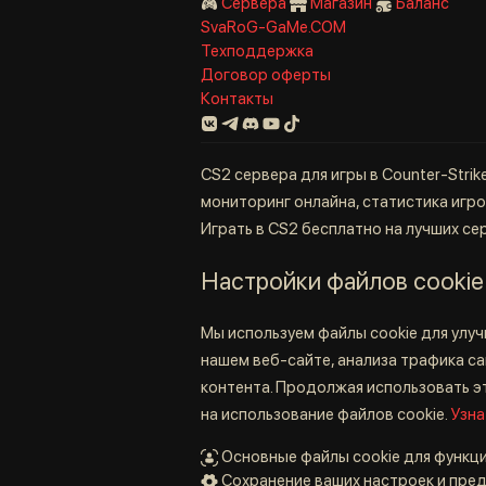
Сервера
Магазин
Баланс
SvaRoG-GaMe.COM
Техподдержка
Договор оферты
Контакты
CS2 сервера для игры в Counter-Strik
мониторинг онлайна, статистика игрок
Играть в CS2 бесплатно на лучших се
Настройки файлов cookie
Мы используем файлы cookie для улу
нашем веб-сайте, анализа трафика с
контента. Продолжая использовать эт
на использование файлов cookie.
Узна
Основные файлы cookie для функц
Сохранение ваших настроек и пре