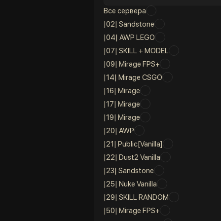
Все сервера
|02| Sandstone
|04| AWP LEGO
|07| SKILL + MODEL
|09| Mirage FPS+
|14| Mirage CSGO
|16| Mirage
|17| Mirage
|19| Mirage
|20| AWP
|21| Public[Vanilla]
|22| Dust2 Vanilla
|23| Sandstone
|25| Nuke Vanilla
|29| SKILL RANDOM
|50| Mirage FPS+