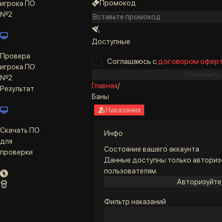
Промокод
игрока ПО
№2
Доступные
Провера
Соглашаюсь с
договором офер
игрока ПО
Пополнить
№2
Главная
/
Результат
Баны
Наказания
Скачать ПО
Инфо
для
Состояние вашего аккаунта
проверки
Данные доступны только автори
пользователям.
Авторизуйте
Фильтр наказаний