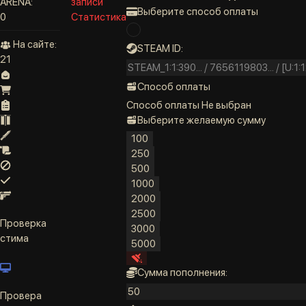
ARENA:
записи
Выберите способ оплаты
0
Статистика
На сайте:
STEAM ID:
21
Способ оплаты
Способ оплаты
Не выбран
Выберите желаемую сумму
100
250
500
1000
2000
2500
Проверка
3000
стима
5000
Сумма пополнения:
Провера