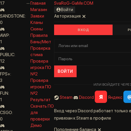
17
Главная
SvaRoG-GaMe.COM
Магазин
Войти
SANDSTONE:
Заявки
Авторизация
0
Кланы
Скины
ВХОД
Р
AWP:
Правила
1
Баны/Мют
Проверка
PUBLIC:
стима
12
Провера
игрока ПО
ВОЙТИ
FPS+:
№2
3
Провера
ИЛИ ВОЙДИТЕ ЧЕРЕ
игрока ПО
FUN:
№2
Я
Steam
Discord
Яндекс
1
Результат
Скачать ПО
Вход через Discord работает только е
CSGO:
для
привязан к Steam в профиле
0
проверки
Демо
Пополнение баланса