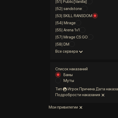
|51| Public[Vanilla]
|52| sandstone
|53| SKILL RANSDOM
|54| Mirage
|55| Arena 1v1
|57| Mirage CS:GO
|58| DM
Все сервера
Список наказаний
Баны
Муты
Тип
Игрок
Причина
Дата наказа
Подробрости наказания
Мои привилегии