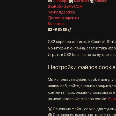
Сервера
Магазин
Баланс
SvaRoG-GaMe.COM
Техподдержка
Договор оферты
Контакты
CS2 сервера для игры в Counter-Strik
мониторинг онлайна, статистика игрок
Играть в CS2 бесплатно на лучших се
Настройки файлов cookie
Мы используем файлы cookie для улу
нашем веб-сайте, анализа трафика с
контента. Продолжая использовать эт
на использование файлов cookie.
Узна
Основные файлы cookie для функц
Сохранение ваших настроек и пре