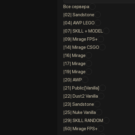
Все сервера
|02| Sandstone
|04| AWP LEGO
|07| SKILL + MODEL
|09| Mirage FPS+
|14| Mirage CSGO
|16| Mirage
|17| Mirage
|19| Mirage
|20| AWP
|21| Public[Vanilla]
|22| Dust2 Vanilla
|23| Sandstone
|25| Nuke Vanilla
|29| SKILL RANDOM
|50| Mirage FPS+