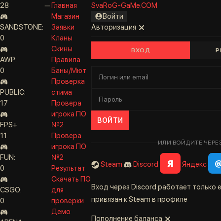
28
Главная
SvaRoG-GaMe.COM
Магазин
Войти
SANDSTONE:
Заявки
Авторизация
0
Кланы
Скины
ВХОД
Р
AWP:
Правила
0
Баны/Мют
Проверка
PUBLIC:
стима
17
Провера
игрока ПО
ВОЙТИ
FPS+:
№2
11
Провера
ИЛИ ВОЙДИТЕ ЧЕРЕ
игрока ПО
FUN:
№2
Я
Steam
Discord
Яндекс
0
Результат
Скачать ПО
Вход через Discord работает только е
CSGO:
для
привязан к Steam в профиле
0
проверки
Демо
Пополнение баланса