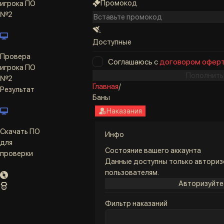
Промокод
игрока ПО
№2
Доступные
Провера
Соглашаюсь с
договором офер
игрока ПО
Пополнить
№2
Главная
/
Результат
Баны
Наказания
Скачать ПО
Инфо
для
Состояние вашего аккаунта
проверки
Данные доступны только автори
пользователям.
Авторизуйте
Фильтр наказаний