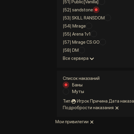
|51| Public[Vanilla]
|52| sandstone
|53| SKILL RANSDOM
|54| Mirage
|55| Arena 1v1
|57| Mirage CS:GO
|58| DM
Все сервера
Список наказаний
Баны
Муты
Тип
Игрок
Причина
Дата наказа
Подробрости наказания
Мои привилегии