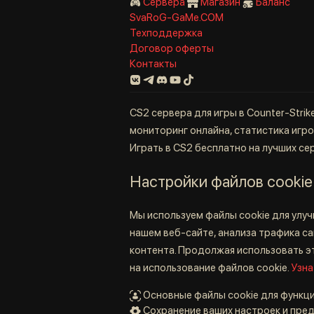
Сервера
Магазин
Баланс
SvaRoG-GaMe.COM
Техподдержка
Договор оферты
Контакты
CS2 сервера для игры в Counter-Strik
мониторинг онлайна, статистика игрок
Играть в CS2 бесплатно на лучших се
Настройки файлов cookie
Мы используем файлы cookie для улу
нашем веб-сайте, анализа трафика с
контента. Продолжая использовать эт
на использование файлов cookie.
Узна
Основные файлы cookie для функц
Сохранение ваших настроек и пре