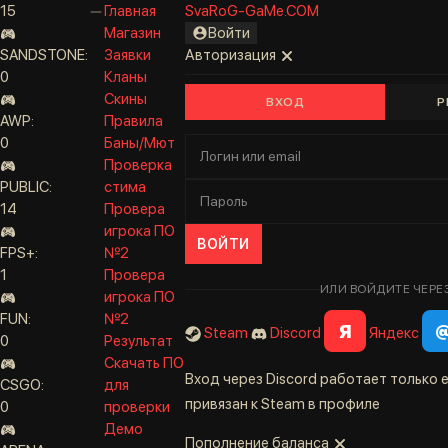
15
Главная
SvaRoG-GaMe.COM
Магазин
Войти
SANDSTONE:
Заявки
Авторизация
0
Кланы
Скины
ВХОД
Р
AWP:
Правила
0
Баны/Мют
Проверка
PUBLIC:
стима
14
Провера
игрока ПО
ВОЙТИ
FPS+:
№2
1
Провера
ИЛИ ВОЙДИТЕ ЧЕРЕ
игрока ПО
FUN:
№2
Я
Steam
Discord
Яндекс
0
Результат
Скачать ПО
Вход через Discord работает только е
CSGO:
для
привязан к Steam в профиле
0
проверки
Демо
Пополнение баланса