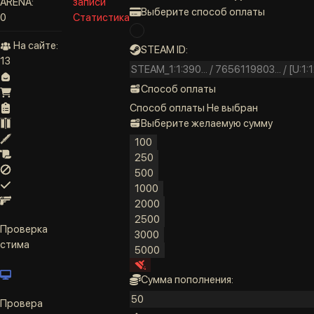
ARENA:
записи
Выберите способ оплаты
0
Статистика
На сайте:
STEAM ID:
13
Способ оплаты
Способ оплаты
Не выбран
Выберите желаемую сумму
100
250
500
1000
2000
2500
Проверка
3000
стима
5000
Сумма пополнения:
Провера