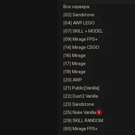
Все сервера
|02| Sandstone
|04| AWP LEGO
|07| SKILL + MODEL
|09| Mirage FPS+
|14| Mirage CSGO
|16| Mirage
|17| Mirage
|19| Mirage
|20| AWP
|21| Public[Vanilla]
|22| Dust2 Vanilla
|23| Sandstone
|25| Nuke Vanilla
|29| SKILL RANDOM
|50| Mirage FPS+