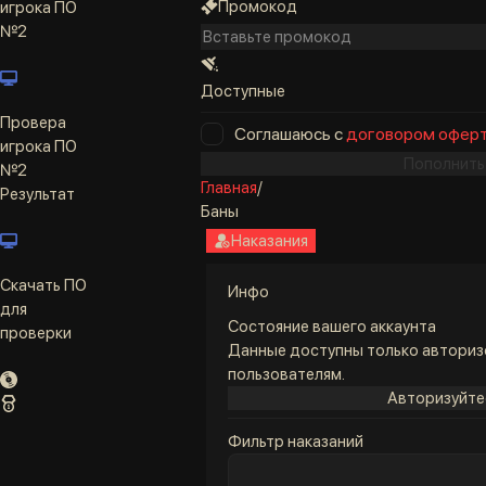
Промокод
игрока ПО
№2
Доступные
Провера
Соглашаюсь с
договором офер
игрока ПО
Пополнить
№2
Главная
/
Результат
Баны
Наказания
Скачать ПО
Инфо
для
Состояние вашего аккаунта
проверки
Данные доступны только автори
пользователям.
Авторизуйте
Фильтр наказаний