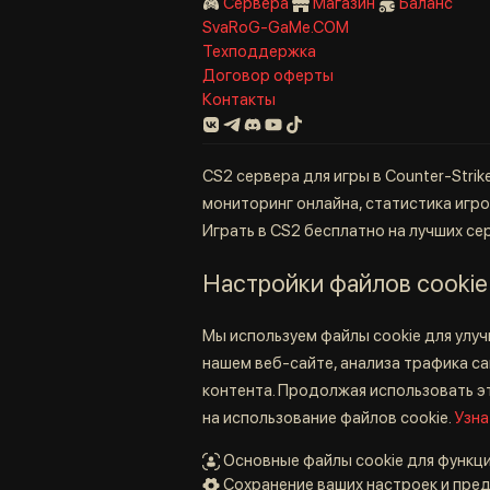
Сервера
Магазин
Баланс
SvaRoG-GaMe.COM
Техподдержка
Договор оферты
Контакты
CS2 сервера для игры в Counter-Strik
мониторинг онлайна, статистика игрок
Играть в CS2 бесплатно на лучших се
Настройки файлов cookie
Мы используем файлы cookie для улу
нашем веб-сайте, анализа трафика с
контента. Продолжая использовать эт
на использование файлов cookie.
Узна
Основные файлы cookie для функц
Сохранение ваших настроек и пре