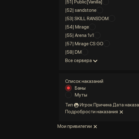
|51| Public[Vanilla]
|52| sandstone
|53| SKILL RANSDOM
|54| Mirage
|55| Arena 1v1
|57| Mirage CS:GO
|58| DM
Все сервера
Список наказаний
Баны
Муты
Тип
Игрок
Причина
Дата наказа
Подробрости наказания
Мои привилегии