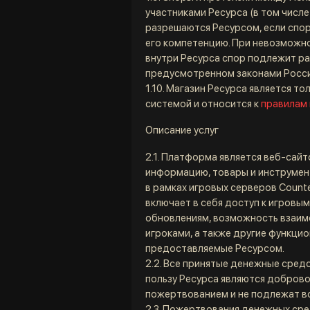
участниками Ресурса (в том числ
разрешаются Ресурсом, если спо
его компетенцию. При невозможн
внутри Ресурса спор подлежит ра
предусмотренном законами Росс
1.10. Магазин Ресурса является т
системой и относится к
правилам
Описание услуг
2.1. Платформа является веб-са
информацию, товары и инструмен
в рамках игровых серверов Counte
включает в себя доступ к игровым
обновлениям, возможность взаим
игроками, а также другие функци
предоставляемые Ресурсом.
2.2. Все принятые денежные сред
пользу Ресурса являются добров
пожертвованием и не подлежат в
2.3. Пожертвования денежных сре