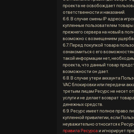
проекта не освобождает пользов
ответственности и наказаний.
6.6. В случае смены IP адреса игр
купленные пользователем товары
прежнего сервера на новый в пол
возможно с возмещением ущерба
6.7. Перед покупкой товара польз
ознакомиться с его возможностями
такой информации нет, необходим
проекта, что данный товар предст
возможности он дает.
6.8. В случае утери аккаунта Поль
VAC блокировки или передачи акк
третьим лицам Ресурс не несет о
услуги и не делает возврат това
денежных средств.
6.9. Ресурс имеет полное право л
купленной привилегии, если Поль
неуважительно относится к Ресур
правила Ресурса
и игнорирует пр