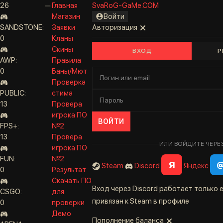
26
Главная
SvaRoG-GaMe.COM
Магазин
Войти
SANDSTONE:
Заявки
Авторизация
0
Кланы
Скины
ВХОД
Р
AWP:
Правила
0
Баны/Мют
Проверка
PUBLIC:
стима
13
Провера
игрока ПО
ВОЙТИ
FPS+:
№2
13
Провера
ИЛИ ВОЙДИТЕ ЧЕРЕ
игрока ПО
FUN:
№2
Я
Steam
Discord
Яндекс
0
Результат
Скачать ПО
Вход через Discord работает только е
CSGO:
для
привязан к Steam в профиле
0
проверки
Демо
Пополнение баланса