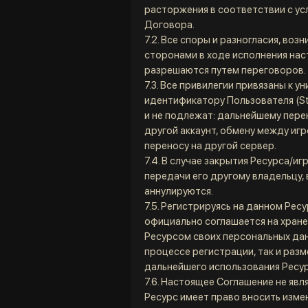
расторжения в соответствии с у
Договора.
7.2. Все споры и разногласия, во
сторонами в ходе исполнения на
разрешаются путем переговоров.
7.3. Все привилегии привязаны к у
идентификатору Пользователя (S
и не подлежат: дальнейшему перен
другой аккаунт, обмену между игр
переносу на другой сервер.
7.4. В случае закрытия Ресурса/иг
передачи его другому владельцу, 
аннулируются.
7.5. Регистрируясь на данном Рес
официально соглашается на хране
Ресурсом своих персональных дан
процессе регистрации, так и раз
дальнейшего использования Ресур
7.6. Настоящее Соглашение не явл
Ресурс имеет право вносить измен