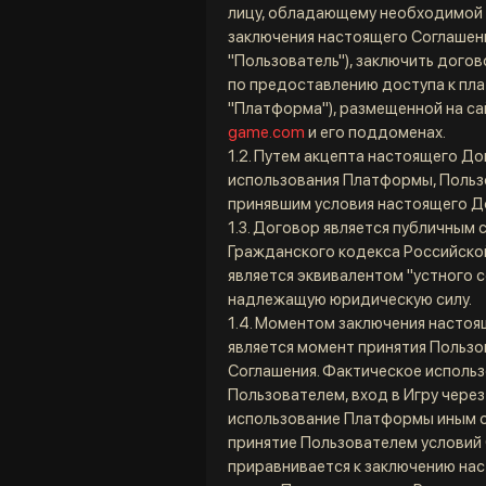
лицу, обладающему необходимой
заключения настоящего Соглашени
"Пользователь"), заключить догов
по предоставлению доступа к пла
"Платформа"), размещенной на с
game.com
и его поддоменах.
1.2. Путем акцепта настоящего До
использования Платформы, Польз
принявшим условия настоящего Д
1.3. Договор является публичным с
Гражданского кодекса Российско
является эквивалентом "устного с
надлежащую юридическую силу.
1.4. Моментом заключения настоя
является момент принятия Пользо
Соглашения. Фактическое исполь
Пользователем, вход в Игру через
использование Платформы иным 
принятие Пользователем условий 
приравнивается к заключению на