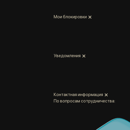
Мои блокировки
Уведомления
Контактная информация
По вопросам сотрудничества: