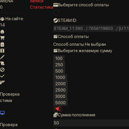
ARENA:
записи
Выберите способ оплаты
0
Статистика
На сайте:
STEAM ID:
14
Способ оплаты
Способ оплаты
Не выбран
Выберите желаемую сумму
100
250
500
1000
2000
2500
Проверка
3000
стима
5000
Сумма пополнения:
Провера