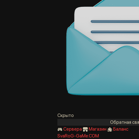
Скрыто
Обратная свя
Сервера
Магазин
Баланс
SvaRoG-GaMe.COM