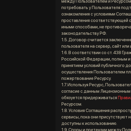
между Пользователем и Ресурсом.
потребовать у Пользователя под
ознакомления с условиями Соглаш
проставления соответствующей о
иными способами, не противоре
законодательству РФ.
1.5. Договор считается заключен
пользователя на сервер, сайт или
1.6. В соответствии со ст. 438 Гр
Российской Федерации, полным 
принятием условий публичного до
осуществления Пользователем пл
пожертвование Ресурсу.
1.7. Используя Ресурс, Пользоват
согласие с данным Лицензионным 
обязуется придерживаться
Прави
Ресурсом.
1.8. Условия Соглашения распрост
сервисы, пока они присутствуют 
доступны к использованию.
1.9. Споры и претензии между По