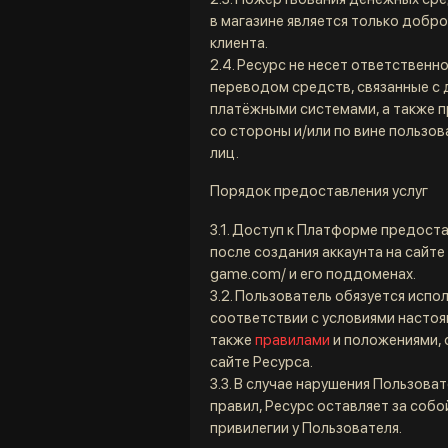
в магазине является только доб
клиента.
2.4. Ресурс не несет ответственн
переводом средств, связанные с 
платёжными системами, а также 
со стороны и/или по вине пользов
лиц.
Порядок предоставления услуг
3.1. Доступ к Платформе предост
после создания аккаунта на сайте 
game.com/ и его поддоменах.
3.2. Пользователь обязуется исп
соответствии с условиями настоя
также
правилами
и положениями, 
сайте Ресурса.
3.3. В случае нарушения Пользов
правил, Ресурс оставляет за собо
привилегии у Пользователя.